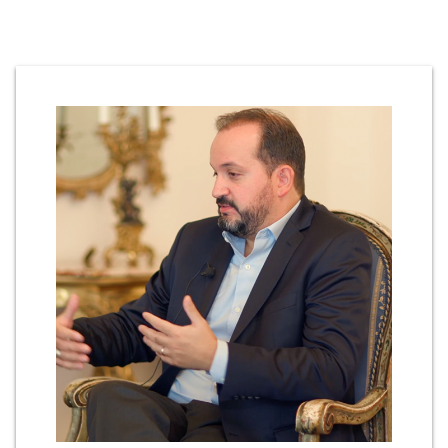
riconciliazione? Penso che Francesco sia in un certo senso il suo
patrono ispiratore. Francesco di Roma, ci sta dando un
manuale, dicendo “non vi sto solo invitando con un sermone,
sto tentando di darvi una guida da concretizzare nell’ambiente,
sia una situazione pastorale, un impegno civico...”
Quando Chiara ha seguito Francesco, era una giovane donna
che riconosceva che i frati stavano tentando di aiutare la gente
comune a capire il senso del Vangelo. Possiamo darlo per
scontato dato che viviamo in una società alfabetizzata, ma la
gente della società di allora era analfabeta. Non avevano i
mezzi per comprendere le parole stesse del Vangelo. Questo era
quello che Francesco dava loro. Faceva brevi sermoni, pratici,
che aiutavano, e suscitavano un “Oh, davvero Gesù ha detto