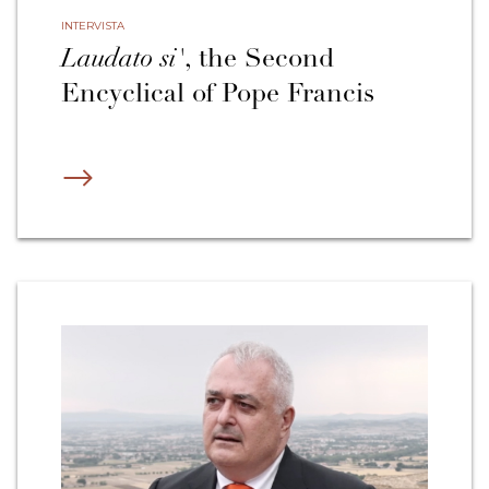
questo? Lo sapevamo? No, non lo sapevamo”.
INTERVISTA
Laudato si'
, the Second
Chiara era molto attratta da tutto ciò e decise di andare a stare
Encyclical of Pope Francis
con i monaci. Ma ovviamente per evitare scandalo o qualsiasi
sospetto di cattiva condotta, andò a vivere in un piccolo
monastero abbandonato che i benedettini avevano usato per
anni. Altre donne si unirono a lei, e all’inizio, lei e le sue
compagne probabilmente crearono un posto dove la gente
poteva portare i malati. C’era un ospizio. Poco a poco la chiesa
insistette sempre più su chiusure o claustro per quelle suore e di
conseguenza dopo poco tempo, le donne che volevano rimanere
totalmente disponibili a prendersi cura di malati, orfani
eccetera, formarono altri tipi di associazioni.
Ma sin dall’inizio, Chiara era chiaramente una persona la cui