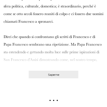
sfera politica, culturale, domestica; è straordinario, perché è
come se otto secoli fossero svaniti di colpo e ci fossero due uomini
chiamati Francesco a spronarci.
Direi che quando si confrontano gli scritti di Francesco e di
Papa Francesco sembrano una ripetizione. Ma Papa Francesco
sta estendendo e gettando molta luce sulle prime ispirazioni di
San Francesco d’Assisi dimostrando come, nel nostro tempo,
possiamo comprendere la dinamica della pacificazione.
Saperne
Ad esempio, in
, il capitolo in cui descrive il processo
Fratelli tutti
di più
di riconciliazione, dovrebbe essere un manuale per ogni persona
…
che agisce nell’ambito di un conflitto. Non è solo bromuro
spirituale: ha creato un programma; quali sono i passi per la